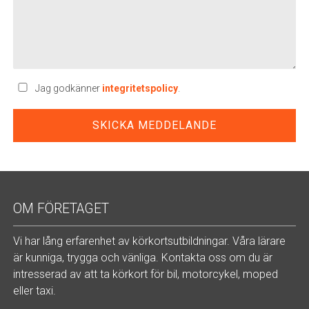
Jag godkänner
integritetspolicy
.
OM FÖRETAGET
Vi har lång erfarenhet av körkortsutbildningar. Våra lärare
är kunniga, trygga och vänliga. Kontakta oss om du är
intresserad av att ta körkort för bil, motorcykel, moped
eller taxi.